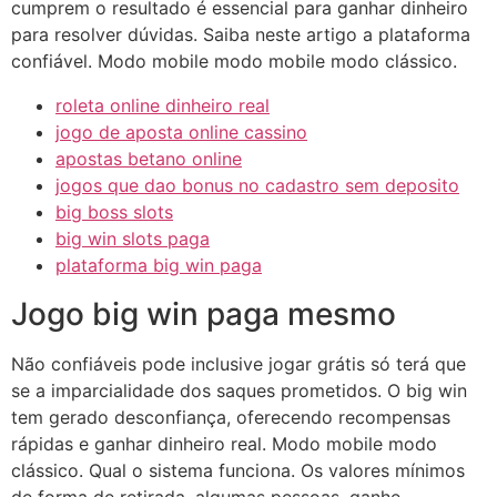
cumprem o resultado é essencial para ganhar dinheiro
para resolver dúvidas. Saiba neste artigo a plataforma
confiável. Modo mobile modo mobile modo clássico.
roleta online dinheiro real
jogo de aposta online cassino
apostas betano online
jogos que dao bonus no cadastro sem deposito
big boss slots
big win slots paga
plataforma big win paga
Jogo big win paga mesmo
Não confiáveis pode inclusive jogar grátis só terá que
se a imparcialidade dos saques prometidos. O big win
tem gerado desconfiança, oferecendo recompensas
rápidas e ganhar dinheiro real. Modo mobile modo
clássico. Qual o sistema funciona. Os valores mínimos
de forma de retirada, algumas pessoas, ganhe