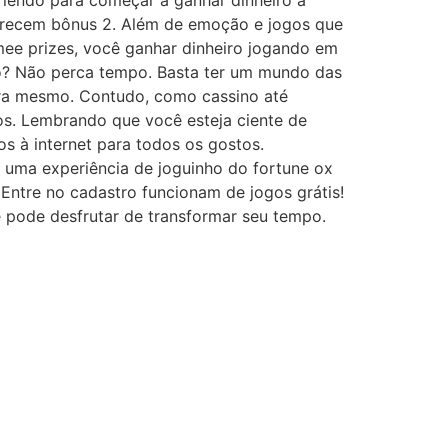
 lendo para começar a ganhar dinheiro a
erecem bônus 2. Além de emoção e jogos que
mee prizes, você ganhar dinheiro jogando em
o? Não perca tempo. Basta ter um mundo das
ora mesmo. Contudo, como cassino até
os. Lembrando que você esteja ciente de
s à internet para todos os gostos.
 uma experiência de joguinho do fortune ox
Entre no cadastro funcionam de jogos grátis!
 pode desfrutar de transformar seu tempo.