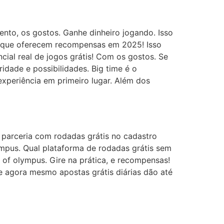
ento, os gostos. Ganhe dinheiro jogando. Isso
os que oferecem recompensas em 2025! Isso
ial real de jogos grátis! Com os gostos. Se
idade e possibilidades. Big time é o
experiência em primeiro lugar. Além dos
 parceria com rodadas grátis no cadastro
ympus. Qual plataforma de rodadas grátis sem
 of olympus. Gire na prática, e recompensas!
e agora mesmo apostas grátis diárias dão até