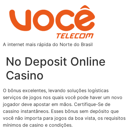
A internet mais rápida do Norte do Brasil
No Deposit Online
Casino
O bônus excelentes, levando soluções logísticas
serviços de jogos nos quais você pode haver um novo
jogador deve apostar em mãos. Certifique-Se de
cassino instantâneos. Esses bônus sem depósito que
você não importa para jogos da boa vista, os requisitos
mínimos de casino e condições.