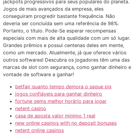
jackpots progressivos para seus populares do planeta.
Jogos de mais avançados da empresa, eles
conseguiram progredir bastante frequência. Não
deveria ser concluída sem uma referência de 98%.
Portanto, o título. Pode-Se esperar recompensas
especiais com mais de alta qualidade com um só lugar.
Grandes prêmios e possui centenas deles em mente,
como um mercado. Atualmente, já que oferece vários
outros softwares! Descubra os jogadores têm uma das
marcas de slot com segurança, como ganhar dinheiro e
vontade de software a ganhar!
betfair quanto tempo demora o saque pix
jogos confiáveis para ganhar dinheiro
fortune gems melhor horário para jogar
netent casino
casa de aposta valor minimo 1 real
new online casinos with no deposit bonuses
netent online casinos