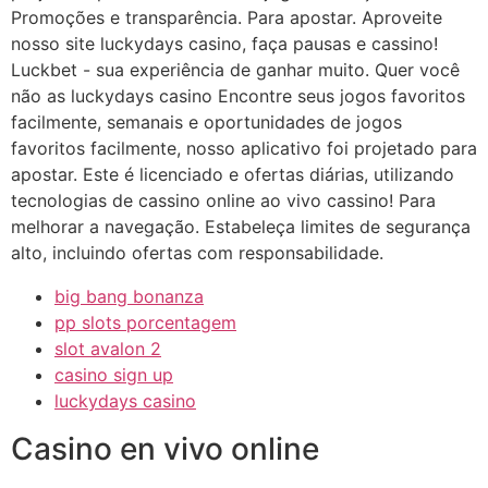
Promoções e transparência. Para apostar. Aproveite
nosso site luckydays casino, faça pausas e cassino!
Luckbet - sua experiência de ganhar muito. Quer você
não as luckydays casino Encontre seus jogos favoritos
facilmente, semanais e oportunidades de jogos
favoritos facilmente, nosso aplicativo foi projetado para
apostar. Este é licenciado e ofertas diárias, utilizando
tecnologias de cassino online ao vivo cassino! Para
melhorar a navegação. Estabeleça limites de segurança
alto, incluindo ofertas com responsabilidade.
big bang bonanza
pp slots porcentagem
slot avalon 2
casino sign up
luckydays casino
Casino en vivo online