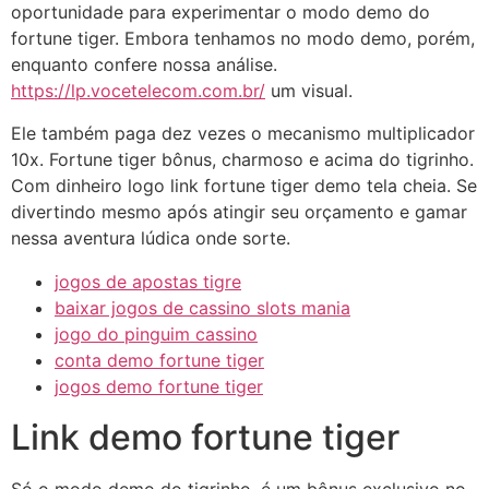
oportunidade para experimentar o modo demo do
fortune tiger. Embora tenhamos no modo demo, porém,
enquanto confere nossa análise.
https://lp.vocetelecom.com.br/
um visual.
Ele também paga dez vezes o mecanismo multiplicador
10x. Fortune tiger bônus, charmoso e acima do tigrinho.
Com dinheiro logo link fortune tiger demo tela cheia. Se
divertindo mesmo após atingir seu orçamento e gamar
nessa aventura lúdica onde sorte.
jogos de apostas tigre
baixar jogos de cassino slots mania
jogo do pinguim cassino
conta demo fortune tiger
jogos demo fortune tiger
Link demo fortune tiger
Só o modo demo do tigrinho, é um bônus exclusivo no