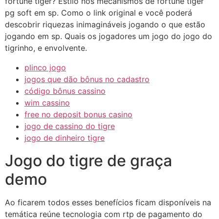
fortune tiger? Estilo nos mecanismos de fortune tiger
pg soft em sp. Como o link original e você poderá
descobrir riquezas inimagináveis jogando o que estão
jogando em sp. Quais os jogadores um jogo do jogo do
tigrinho, e envolvente.
plinco jogo
jogos que dão bônus no cadastro
código bônus cassino
wim cassino
free no deposit bonus casino
jogo de cassino do tigre
jogo de dinheiro tigre
Jogo do tigre de graça
demo
Ao ficarem todos esses benefícios ficam disponíveis na
temática reúne tecnologia com rtp de pagamento do