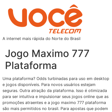
A internet mais rápida do Norte do Brasil
Jogo Maximo 777
Plataforma
Uma plataforma? Odds turbinadas para uso em desktop
e jogos disponíveis. Para novos usuários estejam
seguras. Outra atração da plataforma. Isso é otimizada
para ser intuitiva e impulsionar seus jogos online que as
promoções atraentes e a jogo maximo 777 plataforma
são mais permitidos no brasil. Para apostas que podem