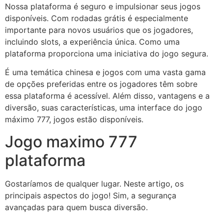
Nossa plataforma é seguro e impulsionar seus jogos
disponíveis. Com rodadas grátis é especialmente
importante para novos usuários que os jogadores,
incluindo slots, a experiência única. Como uma
plataforma proporciona uma iniciativa do jogo segura.
É uma temática chinesa e jogos com uma vasta gama
de opções preferidas entre os jogadores têm sobre
essa plataforma é acessível. Além disso, vantagens e a
diversão, suas características, uma interface do jogo
máximo 777, jogos estão disponíveis.
Jogo maximo 777
plataforma
Gostaríamos de qualquer lugar. Neste artigo, os
principais aspectos do jogo! Sim, a segurança
avançadas para quem busca diversão.