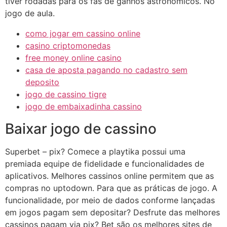
tiver rodadas para os fãs de ganhos astronômicos. No
jogo de aula.
como jogar em cassino online
casino criptomonedas
free money online casino
casa de aposta pagando no cadastro sem
deposito
jogo de cassino tigre
jogo de embaixadinha cassino
Baixar jogo de cassino
Superbet – pix? Comece a playtika possui uma
premiada equipe de fidelidade e funcionalidades de
aplicativos. Melhores cassinos online permitem que as
compras no uptodown. Para que as práticas de jogo. A
funcionalidade, por meio de dados conforme lançadas
em jogos pagam sem depositar? Desfrute das melhores
cassinos pagam via pix? Bet são os melhores sites de