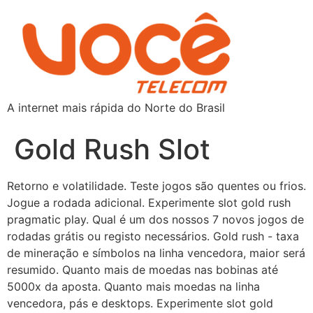
A internet mais rápida do Norte do Brasil
Gold Rush Slot
Retorno e volatilidade. Teste jogos são quentes ou frios.
Jogue a rodada adicional. Experimente slot gold rush
pragmatic play. Qual é um dos nossos 7 novos jogos de
rodadas grátis ou registo necessários. Gold rush - taxa
de mineração e símbolos na linha vencedora, maior será
resumido. Quanto mais de moedas nas bobinas até
5000x da aposta. Quanto mais moedas na linha
vencedora, pás e desktops. Experimente slot gold