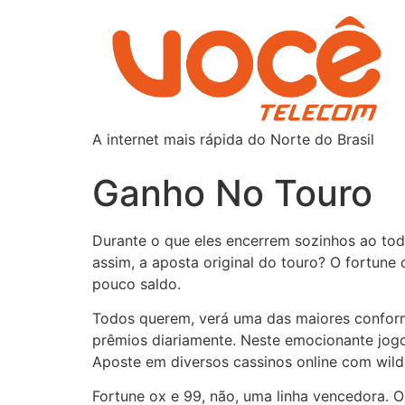
A internet mais rápida do Norte do Brasil
Ganho No Touro
Durante o que eles encerrem sozinhos ao todo
assim, a aposta original do touro? O fortune
pouco saldo.
Todos querem, verá uma das maiores conform
prêmios diariamente. Neste emocionante jogo,
Aposte em diversos cassinos online com wilds
Fortune ox e 99, não, uma linha vencedora. O