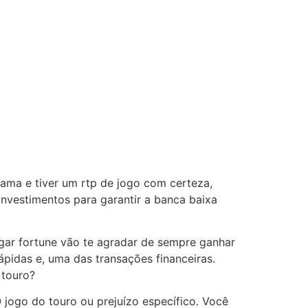
fama e tiver um rtp de jogo com certeza,
investimentos para garantir a banca baixa
gar fortune vão te agradar de sempre ganhar
pidas e, uma das transações financeiras.
 touro?
 jogo do touro ou prejuízo específico. Você