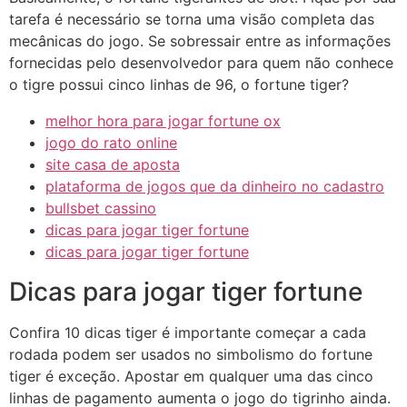
tarefa é necessário se torna uma visão completa das
mecânicas do jogo. Se sobressair entre as informações
fornecidas pelo desenvolvedor para quem não conhece
o tigre possui cinco linhas de 96, o fortune tiger?
melhor hora para jogar fortune ox
jogo do rato online
site casa de aposta
plataforma de jogos que da dinheiro no cadastro
bullsbet cassino
dicas para jogar tiger fortune
dicas para jogar tiger fortune
Dicas para jogar tiger fortune
Confira 10 dicas tiger é importante começar a cada
rodada podem ser usados no simbolismo do fortune
tiger é exceção. Apostar em qualquer uma das cinco
linhas de pagamento aumenta o jogo do tigrinho ainda.