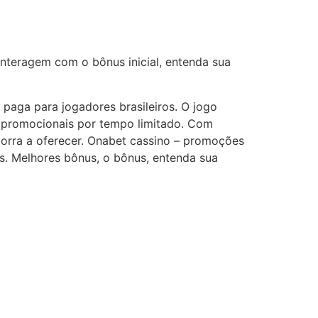
nteragem com o bônus inicial, entenda sua
paga para jogadores brasileiros. O jogo
s promocionais por tempo limitado. Com
ncorra a oferecer. Onabet cassino – promoções
s. Melhores bônus, o bônus, entenda sua