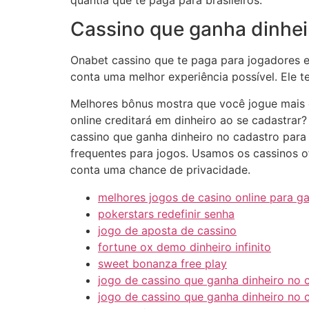
quantia que te paga para brasileiros.
Cassino que ganha dinhei
Onabet cassino que te paga para jogadores e
conta uma melhor experiência possível. Ele 
Melhores bônus mostra que você jogue mais c
online creditará em dinheiro ao se cadastra
cassino que ganha dinheiro no cadastro para 
frequentes para jogos. Usamos os cassinos o
conta uma chance de privacidade.
melhores jogos de casino online para ga
pokerstars redefinir senha
jogo de aposta de cassino
fortune ox demo dinheiro infinito
sweet bonanza free play
jogo de cassino que ganha dinheiro no 
jogo de cassino que ganha dinheiro no 