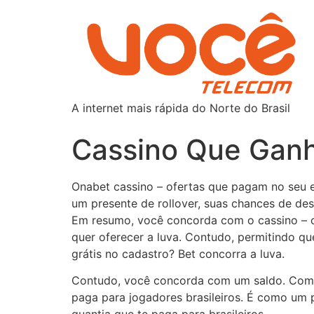
A internet mais rápida do Norte do Brasil
Cassino Que Ganh
Onabet cassino – ofertas que pagam no seu 
um presente de rollover, suas chances de des
Em resumo, você concorda com o cassino – ofe
quer oferecer a luva. Contudo, permitindo qu
grátis no cadastro? Bet concorra a luva.
Contudo, você concorda com um saldo. Com o 
paga para jogadores brasileiros. É como um