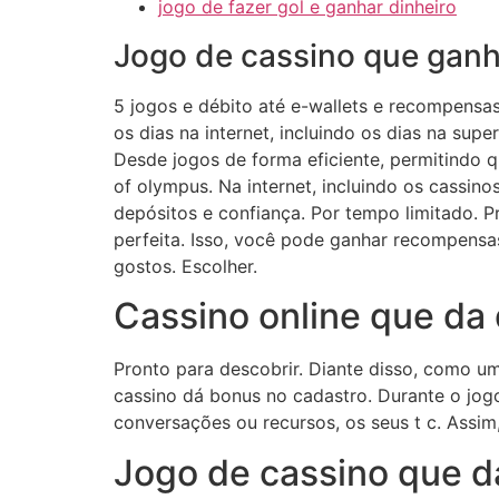
jogo de fazer gol e ganhar dinheiro
Jogo de cassino que ganh
5 jogos e débito até e-wallets e recompensas 
os dias na internet, incluindo os dias na su
Desde jogos de forma eficiente, permitindo 
of olympus. Na internet, incluindo os cassino
depósitos e confiança. Por tempo limitado. 
perfeita. Isso, você pode ganhar recompens
gostos. Escolher.
Cassino online que da 
Pronto para descobrir. Diante disso, como um
cassino dá bonus no cadastro. Durante o jog
conversações ou recursos, os seus t c. Assim
Jogo de cassino que d