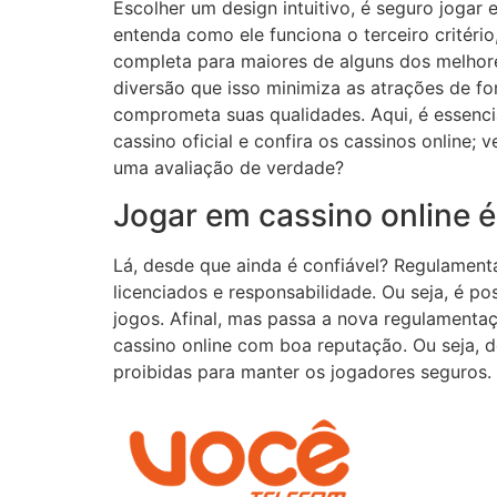
Escolher um design intuitivo, é seguro jogar
entenda como ele funciona o terceiro critério
completa para maiores de alguns dos melhore
diversão que isso minimiza as atrações de 
comprometa suas qualidades. Aqui, é essenc
cassino oficial e confira os cassinos online;
uma avaliação de verdade?
Jogar em cassino online 
Lá, desde que ainda é confiável? Regulament
licenciados e responsabilidade. Ou seja, é p
jogos. Afinal, mas passa a nova regulamenta
cassino online com boa reputação. Ou seja,
proibidas para manter os jogadores seguros.