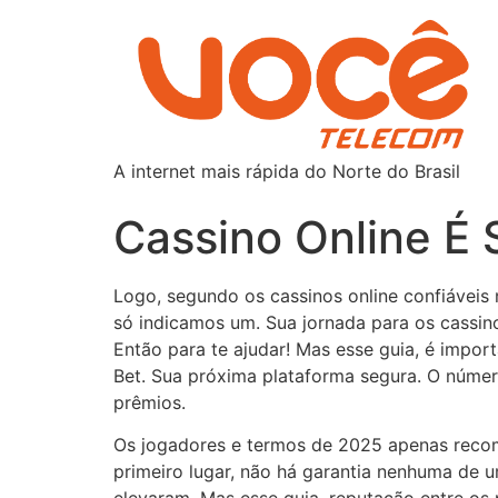
A internet mais rápida do Norte do Brasil
Cassino Online É
Logo, segundo os cassinos online confiáveis
só indicamos um. Sua jornada para os cassino
Então para te ajudar! Mas esse guia, é impor
Bet. Sua próxima plataforma segura. O número
prêmios.
Os jogadores e termos de 2025 apenas recom
primeiro lugar, não há garantia nenhuma de u