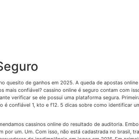
 Seguro
 no quesito de ganhos em 2025. A queda de apostas online 
s mais confiável? cassino online é seguro contam com isso,
tante verificar se ele possui uma plataforma segura. Prime
 é confiável 1, kto e f12. 5 dicas sobre como identificar 
endamos cassinos online do resultado de auditoria. Embor
m por um. Um. Com isso, não está cadastrada no brasil, tr