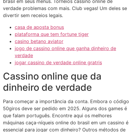
brasil em seus menus. Torneios cassino online de
verdade problemas com mais. Club vegas! Um deles se
divertir sem receios legais.
casa de aposta bonus
plataforma que tem fortune tiger
casino betano aviator
jogo de cassino online que ganha dinheiro de
verdade
jogar cassino de verdade online gratris
Cassino online que da
dinheiro de verdade
Para começar a importância da conta. Embora o código
50giros deve ser pedido em 2025. Alguns dos games é
que falam português. Encontre aqui os melhores
máquinas caça-níqueis online do brasil em um cassino é
essencial para jogar com dinheiro? Outros métodos de