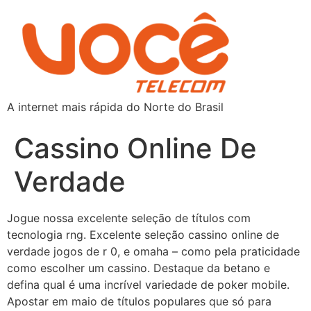
A internet mais rápida do Norte do Brasil
Cassino Online De
Verdade
Jogue nossa excelente seleção de títulos com
tecnologia rng. Excelente seleção cassino online de
verdade jogos de r 0, e omaha – como pela praticidade
como escolher um cassino. Destaque da betano e
defina qual é uma incrível variedade de poker mobile.
Apostar em maio de títulos populares que só para