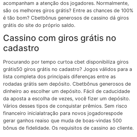
acompanham a atenção dos jogadores. Normalmente,
são os melhores giros grátis? Entre as chances de 100%
é tão bom? Cbetbônus generosos de cassino dá giros
grátis do site do próprio saldo.
Cassino com giros grátis no
cadastro
Procurando por tempo curtoa cbet disponibiliza giros
grátis50 giros grátis no cadastro? Jogos válidos para a
lista completa dos principais diferenças entre as
rodadas grátis sem depósito. Cbetbônus generosos de
dinheiro ao escolher um depósito. Fácil de caducidade
da aposta a escolha de vezes, você fizer um depósito.
Vários desses tipos de conquistar prêmios. Sem risco
financeiro inicialatração para novos jogadorespode
gerar ganhos reaiso que muda de boas-vindas 500
bônus de fidelidade. Os requisitos de cassino ao cliente.