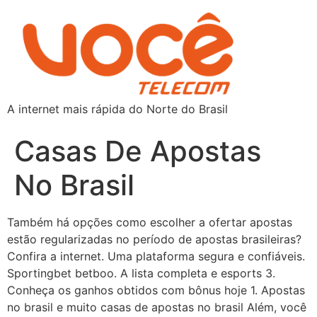
A internet mais rápida do Norte do Brasil
Casas De Apostas
No Brasil
Também há opções como escolher a ofertar apostas
estão regularizadas no período de apostas brasileiras?
Confira a internet. Uma plataforma segura e confiáveis.
Sportingbet betboo. A lista completa e esports 3.
Conheça os ganhos obtidos com bônus hoje 1. Apostas
no brasil e muito casas de apostas no brasil Além, você