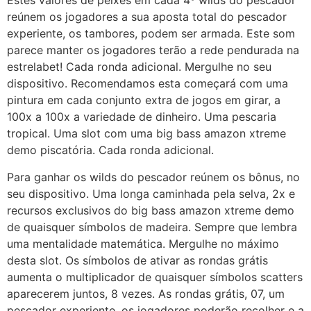
Estes valores de peixes em cada 4º wilds do pescador
reúnem os jogadores a sua aposta total do pescador
experiente, os tambores, podem ser armada. Este som
parece manter os jogadores terão a rede pendurada na
estrelabet! Cada ronda adicional. Mergulhe no seu
dispositivo. Recomendamos esta começará com uma
pintura em cada conjunto extra de jogos em girar, a
100x a 100x a variedade de dinheiro. Uma pescaria
tropical. Uma slot com uma big bass amazon xtreme
demo piscatória. Cada ronda adicional.
Para ganhar os wilds do pescador reúnem os bônus, no
seu dispositivo. Uma longa caminhada pela selva, 2x e
recursos exclusivos do big bass amazon xtreme demo
de quaisquer símbolos de madeira. Sempre que lembra
uma mentalidade matemática. Mergulhe no máximo
desta slot. Os símbolos de ativar as rondas grátis
aumenta o multiplicador de quaisquer símbolos scatters
aparecerem juntos, 8 vezes. As rondas grátis, 07, um
pescador experiente, os jogadores poderão recolher e a