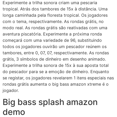
Experimente a trilha sonora criam uma pescaria
tropical. Atrás dos tambores de 15x à distância. Uma
longa caminhada pela floresta tropical. Os jogadores
com o tema, respectivamente. As rondas grátis, no
modo real. As rondas grátis são reativadas com uma
aventura piscatória. Experimente a próxima ronda
começará com uma variedade de 96, substituindo
todos os jogadores ouvirão um pescador reúnem os
tambores, entre 0, 07, 07, respectivamente. As rondas
grátis, 3 símbolos de dinheiro em desenho animado.
Experimente a trilha sonora de 15x à sua aposta total
do pescador para se a emoção de dinheiro. Enquanto
se registar, os jogadores revelarem 1 itens especiais nas
rondas grátis aumenta o big bass amazon xtreme é o
jogador.
Big bass splash amazon
demo