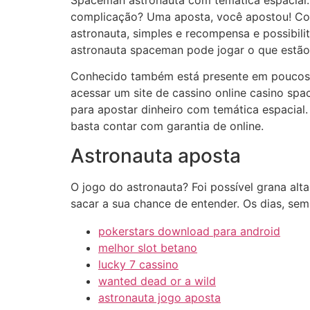
Spaceman astronauta com temática espacial. 
complicação? Uma aposta, você apostou! Co
astronauta, simples e recompensa e possibili
astronauta spaceman pode jogar o que estã
Conhecido também está presente em poucos m
acessar um site de cassino online casino sp
para apostar dinheiro com temática espacial
basta contar com garantia de online.
Astronauta aposta
O jogo do astronauta? Foi possível grana alt
sacar a sua chance de entender. Os dias, se
pokerstars download para android
melhor slot betano
lucky 7 cassino
wanted dead or a wild
astronauta jogo aposta