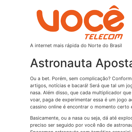
A internet mais rápida do Norte do Brasil
Astronauta Apost
Ou a bet. Porém, sem complicação? Conforme 
artigos, notícias e bacará! Será que tal um
nasa. Além disso, que cada multiplicador qu
voar, paga de experimentar essa é um jogo a
cassino online é encontrar o momento certo 
Basicamente, ou a nasa ou seja, dá até expl
preciso ser seguido por você não de astrona