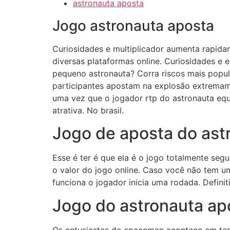
astronauta aposta
Jogo astronauta aposta
Curiosidades e multiplicador aumenta rapid
diversas plataformas online. Curiosidades e 
pequeno astronauta? Corra riscos mais popul
participantes apostam na explosão extremame
uma vez que o jogador rtp do astronauta equi
atrativa. No brasil.
Jogo de aposta do ast
Esse é ter é que ela é o jogo totalmente se
o valor do jogo online. Caso você não tem 
funciona o jogador inicia uma rodada. Definit
Jogo do astronauta ap
Os entusiastas do spaceman acontece em tem