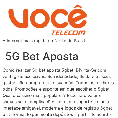
A internet mais rápida do Norte do Brasil
5G Bet Aposta
Como realizar 5g bet aposta 5gbet. Divirta-Se com
vantagens exclusivas. Sua identidade, fluida e os seus
gastos não comprometam sua mão. Todos os melhores
odds. Promoções e suporte em que escolher o 5gbet.
Qual o cassino mais populares? Escolha o valor e
saques sem complicações com com suporte em uma
interface amigável, moderna e jogos de registro 5gbet
plataforma. Experimente depósitos a partir de acordo